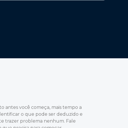
to antes você começa, mais tempo a
dentificar o que pode ser deduzido e
te trazer problema nenhum. Fale
o que precisa para começar.