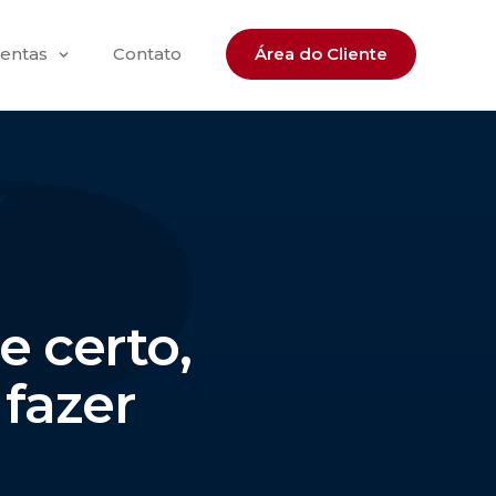
entas
Contato
Área do Cliente
 certo,
 fazer