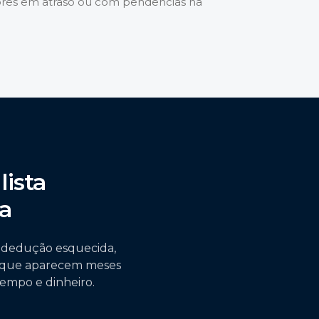
ores em atraso ou com pendências na
ista
a
a dedução esquecida,
s que aparecem meses
empo e dinheiro.