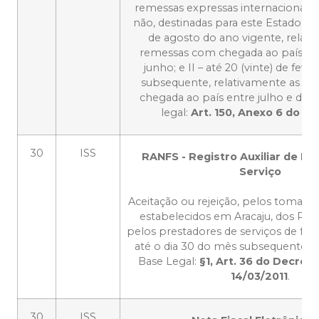
remessas expressas internacionais, 
não, destinadas para este Estado: I – 
de agosto do ano vigente, relati
remessas com chegada ao país ent
junho; e II – até 20 (vinte) de feve
subsequente, relativamente as r
chegada ao país entre julho e de
legal:
Art. 150, Anexo 6 do R
30
ISS
RANFS - Registro Auxiliar de Not
Serviço
Aceitação ou rejeição, pelos tomador
estabelecidos em Aracaju, dos RA
pelos prestadores de serviços de for
até o dia 30 do mês subsequente a
Base Legal:
§1, Art. 36 do Decret
14/03/2011
.
30
ISS