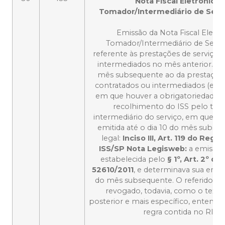
Nota Fiscal Eletrônica 
Tomador/Intermediário de Serv
Emissão da Nota Fiscal Eletrô
Tomador/Intermediário de Servi
referente às prestações de serviços
intermediados no mês anterior. Até
mês subsequente ao da prestação 
contratados ou intermediados (exc
em que houver a obrigatoriedade d
recolhimento do ISS pelo to
intermediário do serviço, em que a 
emitida até o dia 10 do mês subseq
legal:
Inciso III, Art. 119 do Reg
ISS/SP
Nota Legisweb:
a emissão
estabelecida pelo
§ 1º, Art. 2º d
52610/2011
, e determinava sua emiss
do mês subsequente. O referido De
revogado, todavia, como o texto
posterior e mais específico, entende
regra contida no RISS.