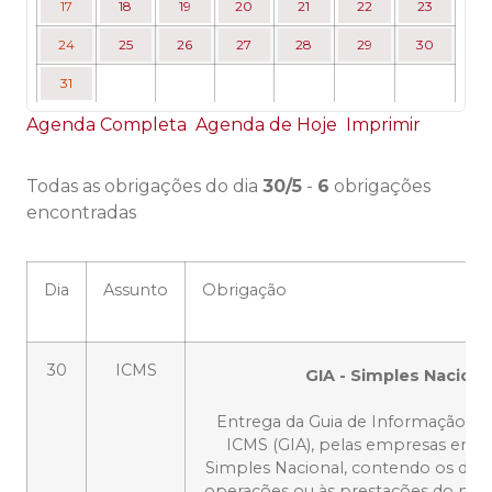
17
18
19
20
21
22
23
24
25
26
27
28
29
30
31
Agenda Completa
Agenda de Hoje
Imprimir
Todas as obrigações do dia
30/5
-
6
obrigações
encontradas
Dia
Assunto
Obrigação
30
ICMS
GIA - Simples Naciona
Entrega da Guia de Informação e 
ICMS (GIA), pelas empresas enqu
Simples Nacional, contendo os dados
operações ou às prestações do mês,