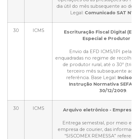
dia útil do mês subsequente ao de re
Legal:
Comunicado SAT Nº 2
30
ICMS
Escrituração Fiscal Digital (EF
Especial e Produtor Ru
Envio da EFD ICMS/IPI pelas 
enquadradas no regime de recolhime
de produtor rural, até o 30º (trigé
terceiro mês subsequente ao p
referência. Base Legal:
Inciso II,
Instrução Normativa SEFAZ 
30/12/2009
.
30
ICMS
Arquivo eletrônico - Empresas 
Entrega semestral, por meio eletr
empresa de courier, das informaçõe
“SISCOMEX REMESSA” referente 