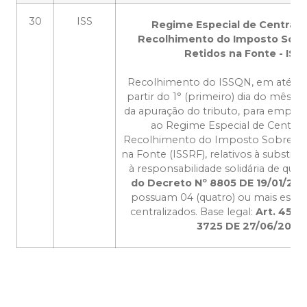
30
ISS
Regime Especial de Centrali
Recolhimento do Imposto Sobr
Retidos na Fonte - ISS
Recolhimento do ISSQN, em até 30 (t
partir do 1° (primeiro) dia do mês 
da apuração do tributo, para empres
ao Regime Especial de Central
Recolhimento do Imposto Sobre Ser
na Fonte (ISSRF), relativos à substitui
à responsabilidade solidária de que 
do Decreto Nº 8805 DE 19/01/20
possuam 04 (quatro) ou mais esta
centralizados. Base legal:
Art. 45 d
3725 DE 27/06/2017
.